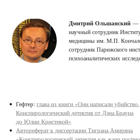
Дмитрий Ольшанский
— п
научный сотрудник Институ
медицины им. М.П. Кончал
сотрудник Парижского инс
психоаналитических исслед
Гефтер:
глава из книги «Они написали убийство.
Конспирологический детектив от Дэна Брауна
до Юлии Кристевой»
Автореферат к диссертации Тиграна Амиряна
«Конспирологический детектив как жанр постмо