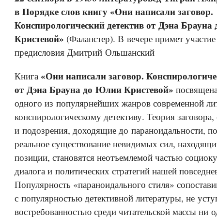
в Порядке слов книгу «Они написали заговор.
Конспирологический детектив от Дэна Брауна
Кристевой»
(Фаланстер). В вечере примет участие
предисловия Дмитрий Ольшанский
«Они написали заговор. Конспирологиче
Книга
от Дэна Брауна до Юлии Кристевой»
посвящена
одного из популярнейших жанров современной л
конспирологическому детективу. Теория заговора,
и подозрения, доходящие до параноидальности, по
реальное существование невидимых сил, находящи
позиции, становятся неотъемлемой частью социок
диалога и политических стратегий нашей повседне
Популярность «параноидального стиля» сопостави
с популярностью детективной литературы, не уст
востребованностью среди читательской массы ни 