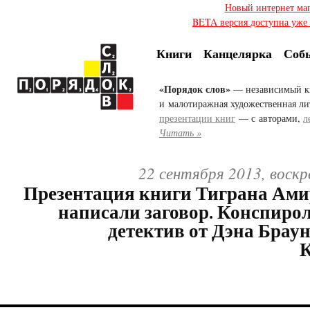
Новый интернет ма
BETA версия доступна уже с
Книги
Канцелярка
Соб
«Порядок слов»
— независимый к
и малотиражная художественная ли
презентации книг
— с авторами,
л
Читать »
22 сентября 2013, воскр
Презентация книги Тиграна Ам
написали заговор. Конспиро
детектив от Дэна Брау
К