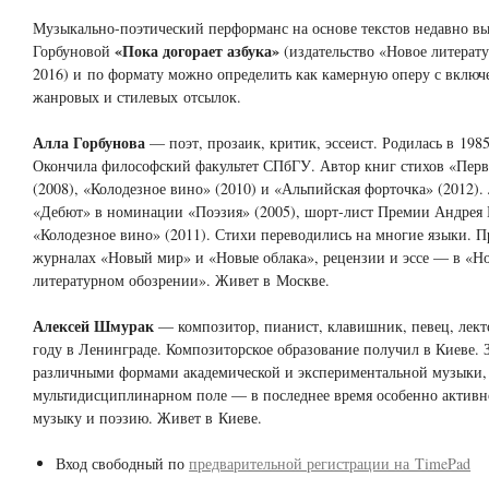
Музыкально-поэтический перформанс на основе текстов недавно 
«Пока догорает азбука»
Горбуновой
(издательство «Новое литерату
2016) и по формату можно определить как камерную оперу с вклю
жанровых и стилевых отсылок.
Алла Горбунова
— поэт, прозаик, критик, эссеист. Родилась в 198
Окончила философский факультет СПбГУ. Автор книг стихов «Перв
(2008), «Колодезное вино» (2010) и «Альпийская форточка» (2012).
«Дебют» в номинации «Поэзия» (2005), шорт-лист Премии Андрея 
«Колодезное вино» (2011). Стихи переводились на многие языки. Пр
журналах «Новый мир» и «Новые облака», рецензии и эссе — в «Н
литературном обозрении». Живет в Москве.
Алексей Шмурак
— композитор, пианист, клавишник, певец, лекто
году в Ленинграде. Композиторское образование получил в Киеве. 
различными формами академической и экспериментальной музыки, 
мультидисциплинарном поле — в последнее время особенно активн
музыку и поэзию. Живет в Киеве.
Вход свободный по
предварительной регистрации на TimePad