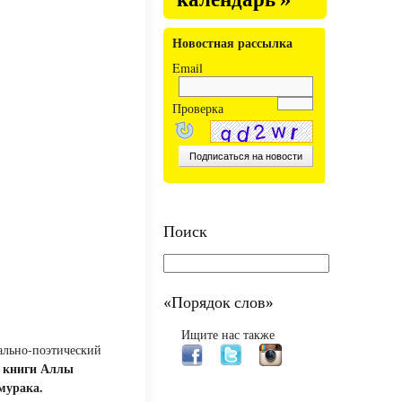
календарь »
Новостная рассылка
Email
Проверка
Поиск
«Порядок слов»
Ищите нас также
ально-поэтический
 книги Аллы
мурака.