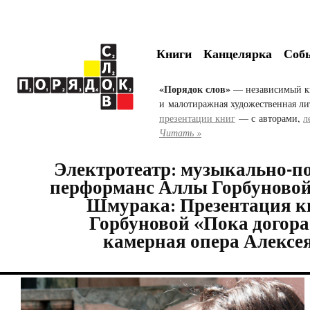
Книги
Канцелярка
Соб
«Порядок слов»
— независимый к
и малотиражная художественная ли
презентации книг
— с авторами,
л
Читать »
Электротеатр: музыкально-п
перформанс Аллы Горбуновой
Шмурака: Презентация к
Горбуновой «Пока догорае
камерная опера Алекс