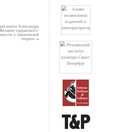
ция книги Александра
Желание одержимого:
чивости в лакановской
теории»
»