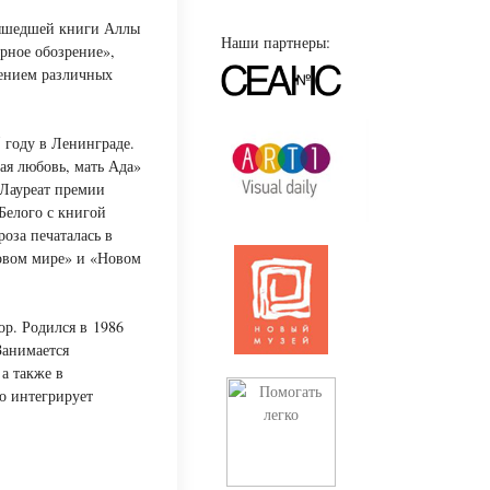
вышедшей книги Аллы
Наши партнеры:
рное обозрение»,
чением различных
5 году в Ленинграде.
ая любовь, мать Ада»
 Лауреат премии
Белого с книгой
оза печаталась в
овом мире» и «Новом
р. Родился в 1986
Занимается
а также в
о интегрирует