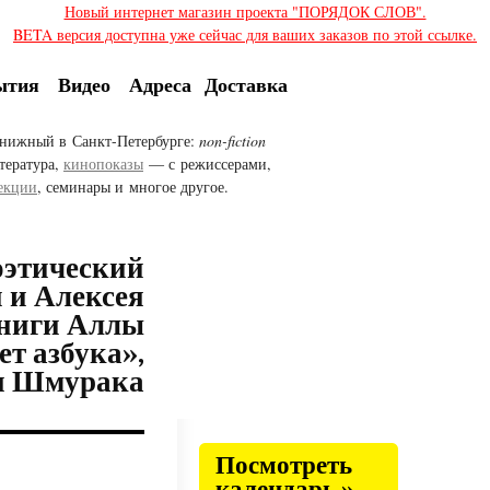
Новый интернет магазин проекта "ПОРЯДОК СЛОВ".
BETA версия доступна уже сейчас для ваших заказов по этой ссылке.
ытия
Видео
Адреса
Доставка
нижный в Санкт-Петербурге:
non-fiction
тература,
кинопоказы
— с режиссерами,
екции
, семинары и многое другое.
оэтический
 и Алексея
ниги Аллы
т азбука»,
ея Шмурака
Посмотреть