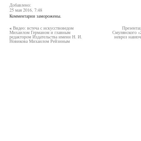
Добавлено:
25 мая 2016, 7:48
Комментарии заморожены.
«
Видео: встеча с искусствоведом
Презента
Михаилом Германом и главным
Смулянского «
редактором Издательства имени Н. И.
невроз навяз
Новикова Михаилом Рейзиным