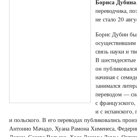
Бориса Дубина
переводчика, по
не стало 20 авгу
Борис Дубин бы
осуществившим 
связь науки и тв
В шестидесятые
он публиковался
начиная с семид
занимался лите
переводом — сн
с французского,
и с испанского,
и польского. В его переводах публиковались прои
Антонио Мачадо, Хуана Рамона Хименеса, Федери
Лорки, Сесара Вальехо, Хосе Лесамы Лимы, Октав