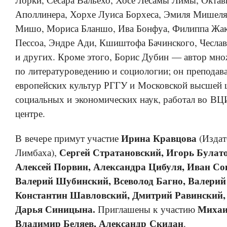
Аполлинера, Хорхе Луиса Борхеса, Эмиля Мишеля
Мишо, Мориса Бланшо, Ива Бонфуа, Филиппа Жак
Пессоа, Эндре Ади, Кшиштофа Бачинского, Чесла
и других. Кроме этого, Борис Дубин — автор мно
по литературоведению и социологии; он преподава
европейских культур РГГУ и Московской высшей 
социальных и экономических наук, работал во В
центре.
Ирина Кравцова
В вечере примут участие
(Издат
Сергей Стратановский, Игорь Булат
Лимбаха),
Алексей Порвин, Александра Цибуля, Иван Со
Валерий Шубинский, Всеволод Багно, Валери
Константин Шавловский, Дмитрий Равинский, 
Дарья Синицына.
Михаи
Приглашены к участию
Владимир Беляев, Александр Скидан
.