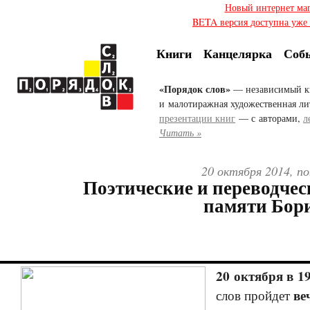
Новый интернет ма
BETA версия доступна уже с
Книги
Канцелярка
Соб
«Порядок слов»
— независимый к
и малотиражная художественная ли
презентации книг
— с авторами,
л
Читать »
20 октября 2014, по
Поэтические и переводчес
памяти Бор
20 октября в 1
ве
слов пройдет