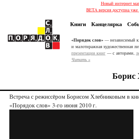
Новый интернет ма
BETA версия доступна уже с
Книги
Канцелярка
Соб
«Порядок слов»
— независимый к
и малотиражная художественная ли
презентации книг
— с авторами,
л
Читать »
Борис
Встреча с режиссёром Борисом Хлебниковым в кн
«Порядок слов» 3-го июня
2010 г.