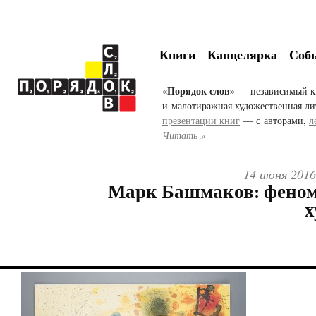
Книги
Канцелярка
Соб
«Порядок слов»
— независимый к
и малотиражная художественная ли
презентации книг
— с авторами,
л
Читать »
14 июня 2016
Марк Башмаков: феном
х