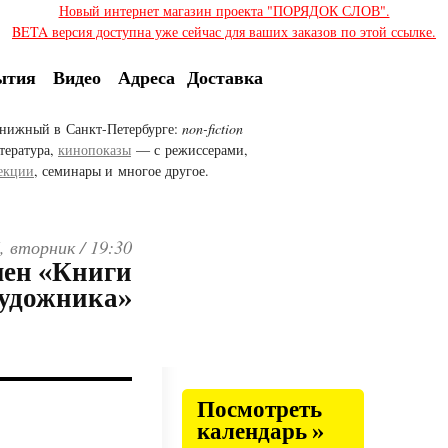
Новый интернет магазин проекта "ПОРЯДОК СЛОВ".
BETA версия доступна уже сейчас для ваших заказов по этой ссылке.
ытия
Видео
Адреса
Доставка
нижный в Санкт-Петербурге:
non-fiction
тература,
кинопоказы
— с режиссерами,
екции
, семинары и многое другое.
, вторник /
19:30
ен «Книги
удожника»
Посмотреть
календарь »