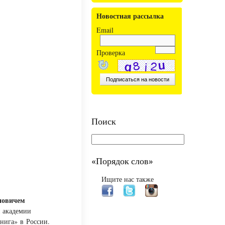
Новостная рассылка
Email
Проверка
Поиск
«Порядок слов»
Ищите нас также
новичем
й академии
нига» в России.