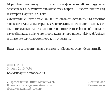
о феномене «Книги художни
Марк Иванович выступит с рассказом
образовался в результате симбиоза трех миров — известнейших изд
и авторов Парижа XX века.
Слушатели узнают о том, как книга стала самостоятельным объектом
«Книга мастера -Livre d’Artiste»
что такое
, об ее отличительных с
отличие художника от иллюстратора, интересные факты об идеолога
галерейщиках, поймут ценность культурного пласта «Livre d’Artiste»
и значение для современного книгоиздания.
Вход на все мероприятия в магазине «Порядок слов» бесплатный.
Добавлено:
6 июня 2016, 7:07
Комментарии заморожены.
«
Презентация книги Максима Д.
Лекция Ива
Шраера «В ожидании Америки.
Улитин — н
Документальный роман»