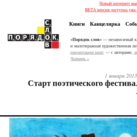
Новый интернет ма
BETA версия доступна уже с
Книги
Канцелярка
Соб
«Порядок слов»
— независимый к
и малотиражная художественная ли
презентации книг
— с авторами,
л
Читать »
1 января 201
Старт поэтического фестива