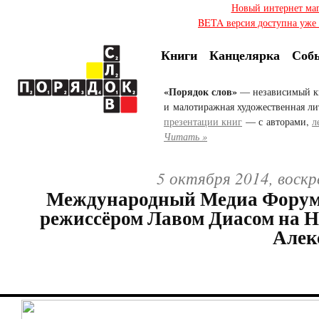
Новый интернет ма
BETA версия доступна уже с
Книги
Канцелярка
Соб
«Порядок слов»
— независимый к
и малотиражная художественная ли
презентации книг
— с авторами,
л
Читать »
5 октября 2014, воскр
Международный Медиа Форум.
режиссёром Лавом Диасом на Н
Алек