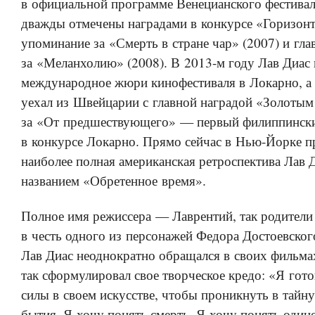
в официальной программе Венецианского фестива
дважды отмечены наградами в конкурсе «Горизонт
упоминание за «Смерть в стране чар» (2007) и гла
за «Меланхолию» (2008). В 2013-м году Лав Диас 
международное жюри кинофестиваля в Локарно, а 
уехал из Швейцарии с главной наградой «Золоты
за «От предшествующего» — первый филиппинск
в конкурсе Локарно. Прямо сейчас в Нью-Йорке п
наиболее полная американская ретроспектива Лав 
названием «Обретенное время».
Полное имя режиссера — Лаврентий, так родители 
в честь одного из персонажей Федора Достоевског
Лав Диас неоднократно обращался в своих фильма
так сформулировал свое творческое кредо: «Я гот
силы в своем искусстве, чтобы проникнуть в тайну
бытия. Я хочу понять смерть. Я хочу понять один