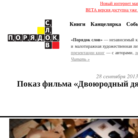
Новый интернет ма
BETA версия доступна уже с
Книги
Канцелярка
Соб
«Порядок слов»
— независимый к
и малотиражная художественная ли
презентации книг
— с авторами,
л
Читать »
28 сентября 2013
Показ фильма «Двоюродный д