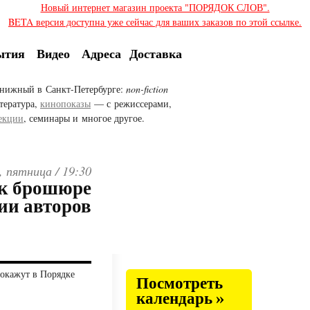
Новый интернет магазин проекта "ПОРЯДОК СЛОВ".
BETA версия доступна уже сейчас для ваших заказов по этой ссылке.
ытия
Видео
Адреса
Доставка
нижный в Санкт-Петербурге:
non-fiction
тература,
кинопоказы
— с режиссерами,
екции
, семинары и многое другое.
, пятница /
19:30
 к брошюре
вии авторов
окажут в Порядке
Посмотреть
календарь »