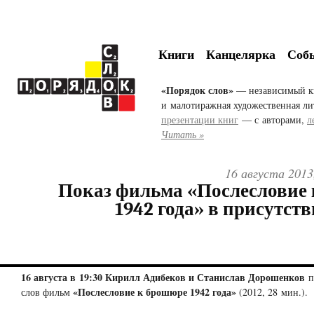
Книги
Канцелярка
Соб
«Порядок слов»
— независимый к
и малотиражная художественная ли
презентации книг
— с авторами,
л
Читать »
16 августа 2013
Показ фильма «Послесловие
1942 года» в присутст
16 августа в 19:30 Кирилл Адибеков и Станислав Дорошенков
п
«Послесловие к брошюре 1942 года»
слов фильм
(2012, 28 мин.).