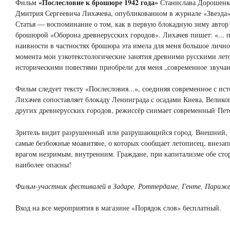
«Послесловие к брошюре 1942 года»
Фильм
Станислава Дорошенко
Дмитрия Сергеевича Лихачева, опубликованном в журнале «Звезда» 
Статья — воспоминание о том, как в первую блокадную зиму автор 
брошюрой «Оборона древнерусских городов». Лихачев пишет: «... п
наивности в частностях брошюра эта имела для меня большое личное
момента мои узкотекстологические занятия древними русскими лет
историческими повестями приобрели для меня „современное звучан
Фильм следует тексту «Послесловия...», соединяя современное с ист
Лихачев сопоставляет блокаду Ленинграда с осадами Киева, Велико
других древнерусских городов, режиссёр снимает современный Пет
Зритель видит разрушенный или разрушающийся город. Внешний, 
самые безбожные моавитяне, о которых сообщает летописец, внезап
врагом незримым, внутренним. Граждане, при капитализме обе ст
наиболее опасны!
Фильм-участник фестивалей в Задаре, Роттердаме, Генте, Париже
Вход на все мероприятия в магазине «Порядок слов» бесплатный.