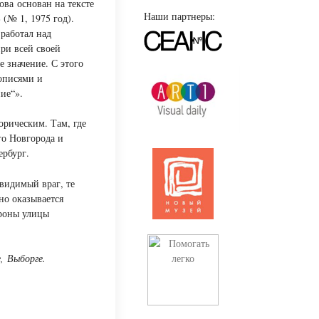
ва основан на тексте
Наши партнеры:
(№ 1, 1975 год).
работал над
ри всей своей
 значение. С этого
описями и
ие“».
орическим. Там, где
го Новгорода и
ербург.
видимый враг, те
но оказывается
ороны улицы
, Выборге.