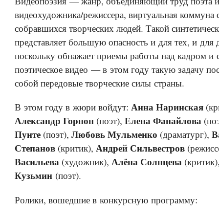
Видеопоэзия — жанр, объединяющий труд поэта и
видеохудожника/режиссера, виртуальная коммуна 
собравшихся творческих людей. Такой синтетичес
представляет большую опасность и для тех, и для 
поскольку обнажает приемы работы над кадром и 
поэтическое видео — в этом году такую задачу по
собой передовые творческие силы страны.
Анна Наринская
В этом году в жюри войдут:
(кр
Александр Горнон
Елена Фанайлова
(поэт),
(поэ
Пунте
Любовь Мульменко
В
(поэт),
(драматург),
Степанов
Андрей Сильвестров
(критик),
(режисс
Васильева
Алёна Солнцева
(художник),
(критик)
Кузьмин
(поэт).
Ролики, вошедшие в конкурсную программу: