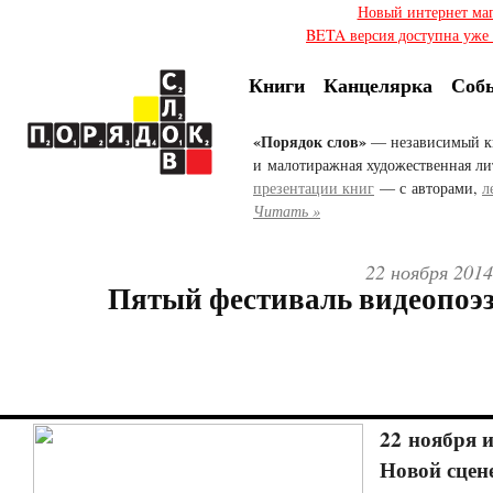
Новый интернет ма
BETA версия доступна уже с
Книги
Канцелярка
Соб
«Порядок слов»
— независимый к
и малотиражная художественная ли
презентации книг
— с авторами,
л
Читать »
22 ноября 2014
Пятый фестиваль видеопоэ
22 ноября и
Новой сцен