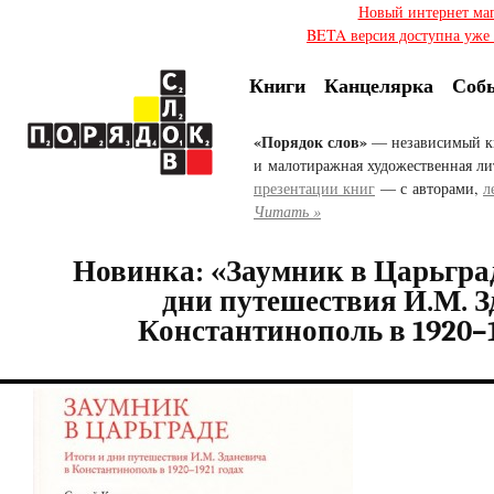
Новый интернет ма
BETA версия доступна уже с
Книги
Канцелярка
Соб
«Порядок слов»
— независимый к
и малотиражная художественная ли
презентации книг
— с авторами,
л
Читать »
Новинка: «Заумник в Царьград
дни путешествия И.М. З
Константинополь в 1920–1