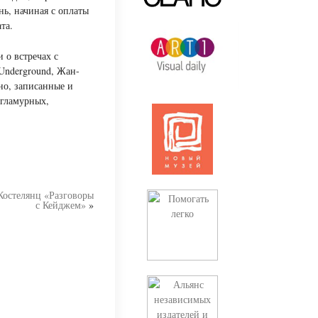
нь, начиная с оплаты
та.
 о встречах с
Underground, Жан-
о, записанные и
 гламурных,
Костелянц «Разговоры
с Кейджем»
»