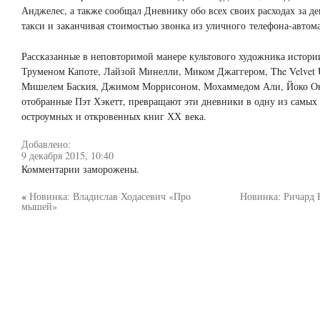
Анджелес, а также сообщал Дневнику обо всех своих расходах за де
такси и заканчивая стоимостью звонка из уличного телефона-автома
Рассказанные в неповторимой манере культового художника истории
Труменом Капоте, Лайзой Минелли, Миком Джаггером, The Velvet 
Мишелем Баския, Джимом Моррисоном, Мохаммедом Али, Йоко Он
отобранные Пэт Хэкетт, превращают эти дневники в одну из самых
остроумных и откровенных книг ХХ века.
Добавлено:
9 декабря 2015, 10:40
Комментарии заморожены.
«
Новинка: Владислав Ходасевич «Про
Новинка: Ричард 
мышей»