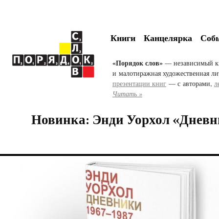
Книги
Канцелярка
Соб
«Порядок слов»
— независимый к
и малотиражная художественная ли
презентации книг
— с авторами,
л
Читать »
Новинка: Энди Уорхол «Днев