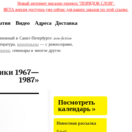
Новый интернет магазин проекта "ПОРЯДОК СЛОВ".
BETA версия доступна уже сейчас для ваших заказов по этой ссылке.
ытия
Видео
Адреса
Доставка
нижный в Санкт-Петербурге:
non-fiction
тература,
кинопоказы
— с режиссерами,
екции
, семинары и многое другое.
ники 1967—
1987»
Посмотреть
календарь »
Новостная рассылка
Email