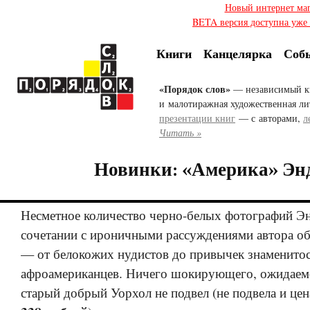
Новый интернет ма
BETA версия доступна уже с
Книги
Канцелярка
Соб
«Порядок слов»
— независимый к
и малотиражная художественная ли
презентации книг
— с авторами,
л
Читать »
Новинки: «Америка» Эн
Несметное количество черно-белых фотографий Эн
сочетании с ироничными рассуждениями автора обо
— от белокожих нудистов до привычек знаменитос
афроамериканцев. Ничего шокирующего, ожидаемо
старый добрый Уорхол не подвел (не подвела и це