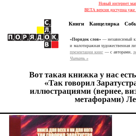
Новый интернет ма
BETA версия доступна уже с
Книги
Канцелярка
Соб
«Порядок слов»
— независимый к
и малотиражная художественная ли
презентации книг
— с авторами,
л
Читать »
Вот такая книжка у нас ест
«Так говорил Заратустр
иллюстрациями (вернее, в
метафорами) Л