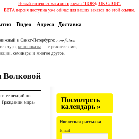
Новый интернет магазин проекта "ПОРЯДОК СЛОВ".
BETA версия доступна уже сейчас для ваших заказов по этой ссылке.
ытия
Видео
Адреса
Доставка
нижный в Санкт-Петербурге:
non-fiction
тература,
кинопоказы
— с режиссерами,
екции
, семинары и многое другое.
ы Волковой
ги ее лекций по
Посмотреть
а: Гражданин мира»
календарь »
Новостная рассылка
Email