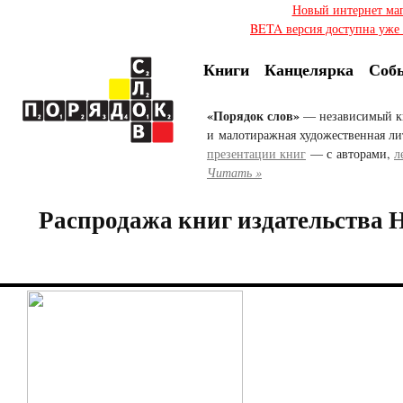
Новый интернет ма
BETA версия доступна уже с
Книги
Канцелярка
Соб
«Порядок слов»
— независимый к
и малотиражная художественная ли
презентации книг
— с авторами,
л
Читать »
Распродажа книг издательства 