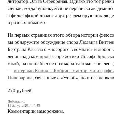
литератор Ольга Серебряная. Однако это тот редк
случай, когда публикуется не переписка академиче
а философский диалог двух рефлексирующих люде
в разных областях.
На первых страницах этого обзора истории филос
вы обнаружите обсуждение спора Людвига Витген
Бертрана Рассела о «носороге в комнате» и любоп
ленинградском профессоре логики Иосифе Бродско
такой, на поэта был не похож, хотя тоже гениален»
—
интервью Кирилла Кобрина с авторами и графи
Пивоварова
, связанные с «Уткой», но в нее не вк
270 рублей
Добавлено:
11 августа 2014, 4:48
Комментарии заморожены.