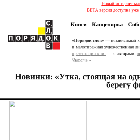
Новый интернет ма
BETA версия доступна уже с
Книги
Канцелярка
Соб
«Порядок слов»
— независимый к
и малотиражная художественная ли
презентации книг
— с авторами,
л
Читать »
Новинки: «Утка, стоящая на одн
берегу 