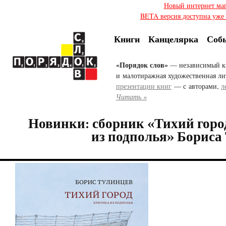
Новый интернет ма
BETA версия доступна уже с
Книги
Канцелярка
Соб
«Порядок слов»
— независимый к
и малотиражная художественная ли
презентации книг
— с авторами,
л
Читать »
Новинки: сборник «Тихий горо
из подполья» Бориса