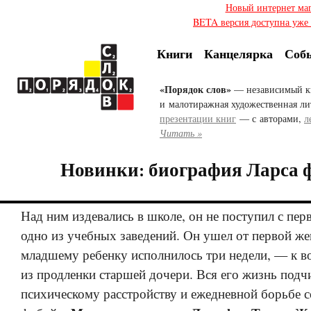
Новый интернет ма
BETA версия доступна уже с
Книги
Канцелярка
Соб
«Порядок слов»
— независимый к
и малотиражная художественная ли
презентации книг
— с авторами,
л
Читать »
Новинки: биография Ларса 
Над ним издевались в школе, он не поступил с перв
одно из учебных заведений. Он ушел от первой же
младшему ребенку исполнилось три недели, — к в
из продленки старшей дочери. Вся его жизнь под
психическому расстройству и ежедневной борьбе 