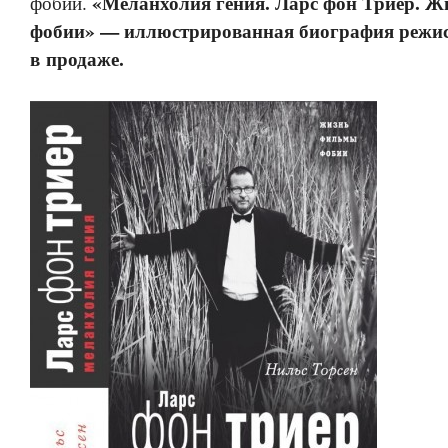
«Меланхолия гения. Ларс фон Триер. Ж
фобий.
фобии» — иллюстрированная биография режис
в продаже.