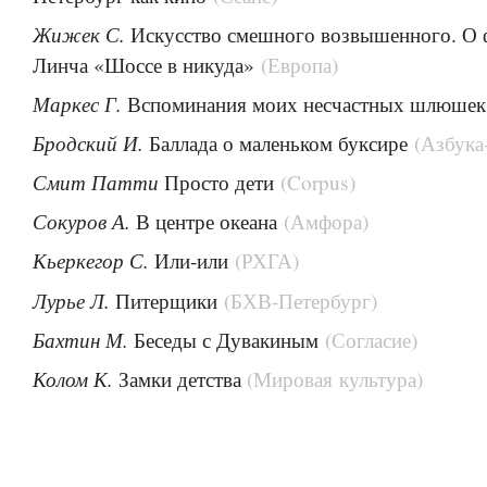
Жижек С.
Искусство смешного возвышенного. О 
Линча «Шоссе в никуда»
(Европа)
Маркес Г.
Вспоминания моих несчастных шлюше
Бродский И.
Баллада о маленьком буксире
(Азбука
Смит Патти
Просто дети
(Corpus)
Сокуров А.
В центре океана
(Амфора)
Кьеркегор С.
Или-или
(РХГА)
Лурье Л.
Питерщики
(БХВ-Петербург)
Бахтин М.
Беседы с Дувакиным
(Согласие)
Колом К.
Замки детства
(Мировая культура)