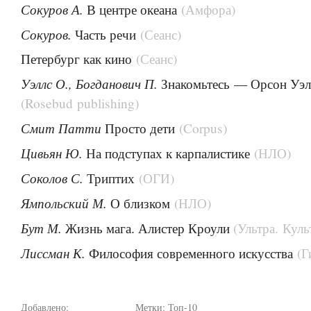
Сокуров А.
В центре океана
(Амфора)
Сокуров.
Часть речи
(Сеанс)
Петербург как кино
(Сеанс)
Уэллс О., Богданович П.
Знакомьтесь — Орсон Уэл
(Rosebud publishing)
Смит Патти
Просто дети
(Corpus)
Цивьян Ю.
На подступах к карпалистике
(НЛО)
Соколов С.
Триптих
(ОГИ)
Ямпольский М.
О близком
(НЛО)
Бут М.
Жизнь мага. Алистер Кроули
(Ультра. Куль
Лиссман К.
Философия современного искусства
(Г
Добавлено:
Метки:
Топ-10