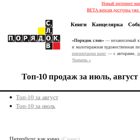
Новый интернет ма
BETA версия доступна уже с
Книги
Канцелярка
Соб
«Порядок слов»
— независимый к
и малотиражная художественная ли
презентации книг
— с авторами,
л
Читать »
Топ-10 продаж за июль, август
Топ-10 за август
Топ-10 за июль
Петербург как кино
(Сеанс)