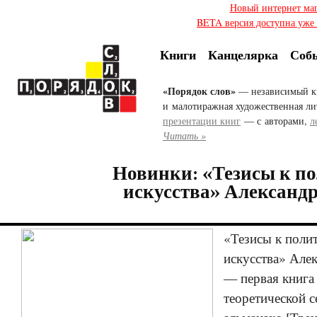
Новый интернет ма
BETA версия доступна уже с
Книги
Канцелярка
Соб
«Порядок слов»
— независимый к
и малотиражная художественная ли
презентации книг
— с авторами,
л
Читать »
Новинки: «Тезисы к п
искусства» Александ
«Тезисы к поли
искусства» Але
— первая книга
теоретической 