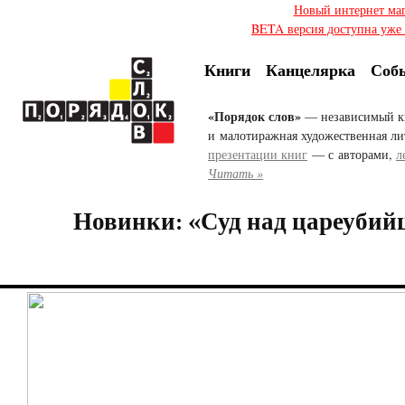
Новый интернет ма
BETA версия доступна уже с
Книги
Канцелярка
Соб
«Порядок слов»
— независимый к
и малотиражная художественная ли
презентации книг
— с авторами,
л
Читать »
Новинки: «Суд над цареубийц