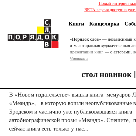
Новый интернет ма
BETA версия доступна уже с
Книги
Канцелярка
Соб
«Порядок слов»
— независимый к
и малотиражная художественная ли
презентации книг
— с авторами,
л
Читать »
стол новинок 
В «Новом издательстве» вышла книга мемуаров Л
«Меандр», в которую вошли неопубликованные в
Бродском и частично уже публиковавшаяся книга
автобиографической прозы «Меандр». Спешите, 
сейчас книга есть только у нас...