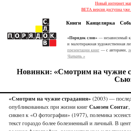
Новый интернет ма
BETA версия доступна уже с
Книги
Канцелярка
Соб
«Порядок слов»
— независимый к
и малотиражная художественная ли
презентации книг
— с авторами,
л
Читать »
Новинки: «Смотрим на чужие 
Сью
«Смотрим на чужие страдания»
(2003) — после
Сьюзен Сонтаг
опубликованных при жизни книг
,
сиквел к «О фотографии» (1977), полемика эссеист
текст гораздо более болезненный и личный. В цен