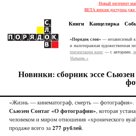
Новый интернет ма
BETA версия доступна уже с
Книги
Канцелярка
Соб
«Порядок слов»
— независимый к
и малотиражная художественная ли
презентации книг
— с авторами,
л
Читать »
Новинки: сборник эссе Сьюзен
фо
«Жизнь — кинематограф, смерть — фотография». 
Сьюзен Сонтаг «О фотографии»
, которая устан
человеком и миром отношения «хронического вуай
277 рублей
продаже всего за
.