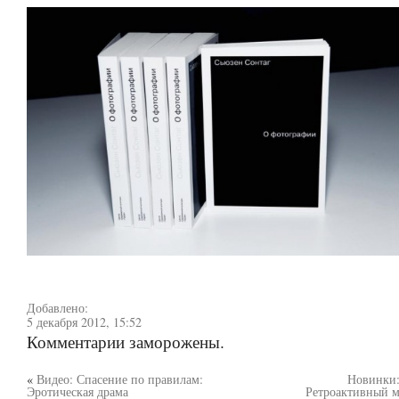
Добавлено:
5 декабря 2012, 15:52
Комментарии заморожены.
«
Видео: Спасение по правилам:
Новинки:
Эротическая драма
Ретроактивный м