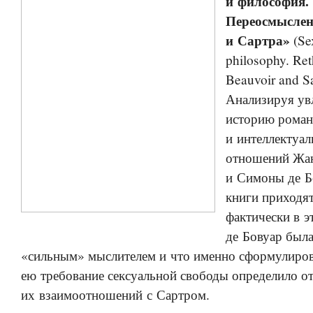
и философия.
Переосмыслен
и Сартра»
(Se
philosophy. Ret
Beauvoir and Sa
Анализируя ув
историю роман
и интеллектуа
отношений Жан
и Симоны де Б
книги приходят
фактически в э
де Бовуар была
«сильным» мыслителем и что именно сформулиро
ею требование сексуальной свободы определило о
их взаимоотношений с Сартром.