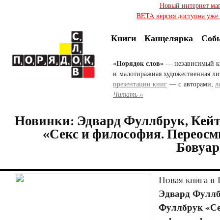
Новый интернет ма
BETA версия доступна уже с
Книги
Канцелярка
Соб
«Порядок слов»
— независимый к
и малотиражная художественная ли
презентации книг
— с авторами,
л
Читать »
Новинки: Эдвард Фуллбрук, Кей
«Секс и философия. Переосм
Бовуар
Новая книга в
Эдвард Фуллб
Фуллбрук «С