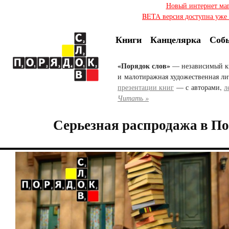
Новый интернет ма
BETA версия доступна уже с
Книги
Канцелярка
Соб
«Порядок слов»
— независимый к
и малотиражная художественная ли
презентации книг
— с авторами,
л
Читать »
Серьезная распродажа в По