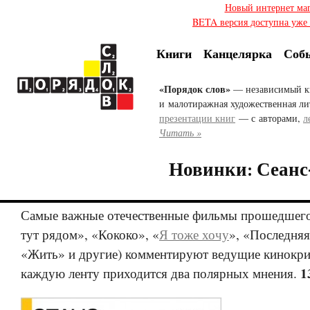
Новый интернет ма
BETA версия доступна уже с
Книги
Канцелярка
Соб
«Порядок слов»
— независимый к
и малотиражная художественная ли
презентации книг
— с авторами,
л
Читать »
Новинки: Сеанс-
Самые важные отечественные фильмы прошедшего
тут рядом», «Кококо», «
Я тоже хочу
», «Последняя
«Жить» и другие) комментируют ведущие кинокр
1
каждую ленту приходится два полярных мнения.