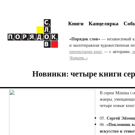
Книги
Канцелярка
Соб
«Порядок слов»
— независимый к
и малотиражная художественная ли
презентации книг
— с авторами,
л
Читать »
Новинки: четыре книги се
В серии Minima (
жанры, умещающие
четыре новые книг
Сергей Эйзен
05.
«Поклонник ва
06 .
искусство и этике