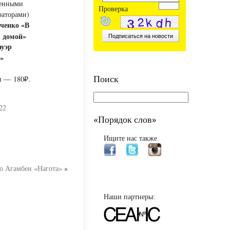
менными
Проверка
раторами)
ченко «В
 домой»
ауэр
»
Поиск
и — 180₽.
22
«Порядок слов»
Ищите нас также
 Агамбен «Нагота»
»
Наши партнеры: