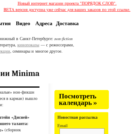
Новый интернет магазин проекта "ПОРЯДОК СЛОВ".
BETA версия доступна уже сейчас для ваших заказов по этой ссылке.
ытия
Видео
Адреса
Доставка
нижный в Санкт-Петербурге:
non-fiction
тература,
кинопоказы
— с режиссерами,
екции
, семинары и многое другое.
рии Minima
«малые» нон-фикшн
Посмотреть
ся в карман) вышло
календарь »
и:
Новостная рассылка
штейн «Дисней»
шего таланта:
Email
т»
(сборник