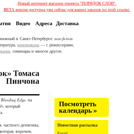
Новый интернет магазин проекта "ПОРЯДОК СЛОВ".
BETA версия доступна уже сейчас для ваших заказов по этой ссылке.
ытия
Видео
Адреса
Доставка
нижный в Санкт-Петербурге:
non-fiction
тература,
кинопоказы
— с режиссерами,
екции
, семинары и многое другое.
ок» Томаса
Пинчона
а
Bleeding Edge
, на
Посмотреть
9), который
календарь »
а.
Новостная рассылка
, частного детектива,
которая, впрочем,
Email