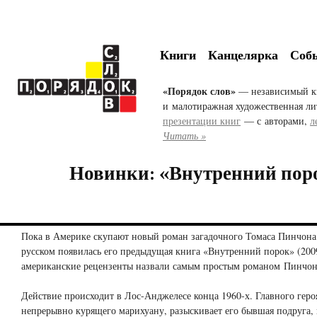
Книги
Канцелярка
Соб
«Порядок слов»
— независимый к
и малотиражная художественная ли
презентации книг
— с авторами,
л
Читать »
Новинки: «Внутренний пор
Пока в Америке скупают новый роман загадочного Томаса Пинчон
русском появилась его предыдущая книга «Внутренний порок» (200
американские рецензенты назвали самым простым романом Пинчон
Действие происходит в Лос-Анджелесе конца 1960-х. Главного героя
непрерывно курящего марихуану, разыскивает его бывшая подруга, 