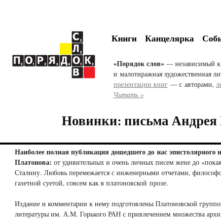
Книги
Канцелярка
Соб
«Порядок слов»
— независимый к
и малотиражная художественная ли
презентации книг
— с авторами,
л
Читать »
Новинки: письма Андрея
Наиболее полная публикация дошедшего до нас эпистолярного 
Платонова:
от удивительных и очень личных писем жене до «пока
Сталину. Любовь перемежается с инженерными отчетами, философс
газетной суетой, совсем как в платоновской прозе.
Издание и комментарии к нему подготовлены Платоновской групп
литературы им. А.М. Горького РАН с привлечением множества архи