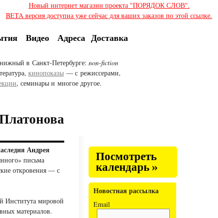
Новый интернет магазин проекта "ПОРЯДОК СЛОВ".
BETA версия доступна уже сейчас для ваших заказов по этой ссылке.
ытия
Видео
Адреса
Доставка
нижный в Санкт-Петербурге:
non-fiction
тература,
кинопоказы
— с режиссерами,
екции
, семинары и многое другое.
 Платонова
наследия Андрея
Посмотреть
янного» письма
календарь »
кие откровения — с
Новостная рассылка
ой Института мировой
Email
вных материалов.