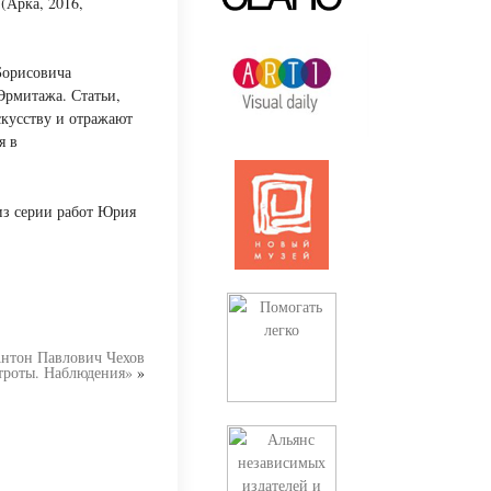
(Арка, 2016,
Борисовича
Эрмитажа. Статьи,
скусству и отражают
я в
из серии работ Юрия
нтон Павлович Чехов
троты. Наблюдения»
»