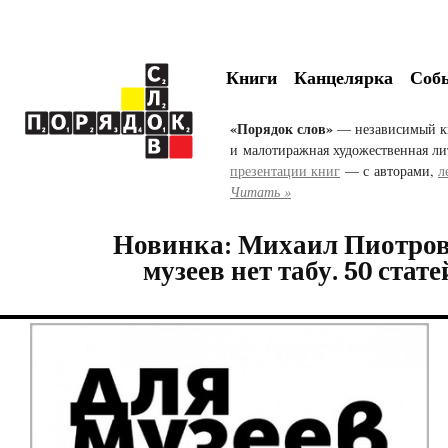
Книги
Канцелярка
Соб
«Порядок слов»
— независимый к
и малотиражная художественная ли
презентации книг
— с авторами,
л
Читать »
Новинка: Михаил Пиотро
музеев нет табу. 50 стате