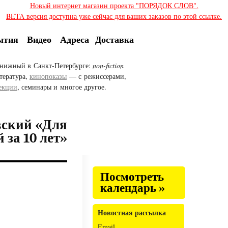
Новый интернет магазин проекта "ПОРЯДОК СЛОВ".
BETA версия доступна уже сейчас для ваших заказов по этой ссылке.
ытия
Видео
Адреса
Доставка
нижный в Санкт-Петербурге:
non-fiction
тература,
кинопоказы
— с режиссерами,
екции
, семинары и многое другое.
вский «Для
й за 10 лет»
Посмотреть
календарь »
Новостная рассылка
Email