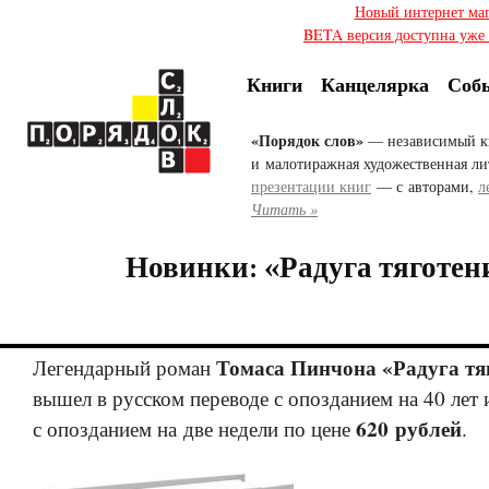
Новый интернет ма
BETA версия доступна уже с
Книги
Канцелярка
Соб
«Порядок слов»
— независимый к
и малотиражная художественная ли
презентации книг
— с авторами,
л
Читать »
Новинки: «Радуга тяготен
Томаса Пинчона «Радуга тя
Легендарный роман
вышел в русском переводе с опозданием на 40 лет 
620 рублей
с опозданием на две недели по цене
.