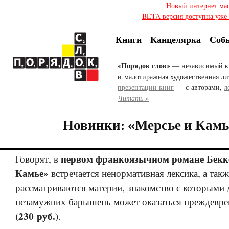
Новый интернет ма
BETA версия доступна уже с
Книги
Канцелярка
Соб
«Порядок слов»
— независимый к
и малотиражная художественная ли
презентации книг
— с авторами,
л
Читать »
Новинки: «Мерсье и Камь
первом франкоязычном романе Бекк
Говорят, в
Камье»
встречается ненормативная лексика, а такж
рассматриваются материи, знакомство с которыми 
незамужних барышень может оказаться преждевр
(230 руб.)
.