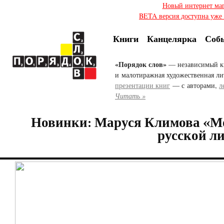
Новый интернет ма
BETA версия доступна уже с
Книги
Канцелярка
Соб
«Порядок слов»
— независимый к
и малотиражная художественная ли
презентации книг
— с авторами,
л
Читать »
Новинки: Маруся Климова «М
русской л