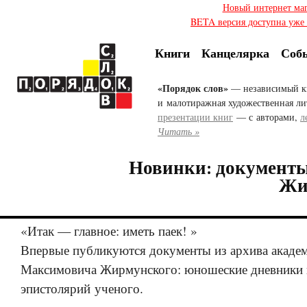
Новый интернет ма
BETA версия доступна уже с
Книги
Канцелярка
Соб
«Порядок слов»
— независимый к
и малотиражная художественная ли
презентации книг
— с авторами,
л
Читать »
Новинки: документы
Жи
«Итак — главное: иметь паек! »
Впервые публикуются документы из архива акаде
Максимовича Жирмунского: юношеские дневники 
эпистолярий ученого.