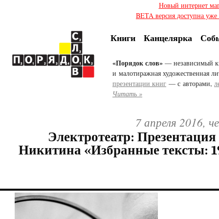
Новый интернет ма
BETA версия доступна уже с
Книги
Канцелярка
Соб
«Порядок слов»
— независимый к
и малотиражная художественная ли
презентации книг
— с авторами,
л
Читать »
7 апреля 2016, ч
Электротеатр: Презентация
Никитина «Избранные тексты: 