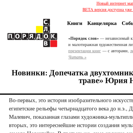
Новый интернет ма
BETA версия доступна уже с
Книги
Канцелярка
Соб
«Порядок слов»
— независимый к
и малотиражная художественная ли
презентации книг
— с авторами,
л
Читать »
Новинки: Допечатка двухтомник
траве» Юрия 
Во-первых, это история изобразительного искусств
египетские рельефы четырнадцатого века до н.э., 
Малевич, показанная глазами художника-мультипли
вторых, это интереснейшие истории создания мул