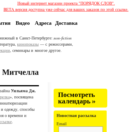
Новый интернет магазин проекта "ПОРЯДОК СЛОВ".
BETA версия доступна уже сейчас для ваших заказов по этой ссылке.
ытия
Видео
Адреса
Доставка
нижный в Санкт-Петербурге:
non-fiction
тература,
кинопоказы
— с режиссерами,
екции
, семинары и многое другое.
. Митчелла
Уильяма Дж.
изайна
Посмотреть
релка
», посвящена
календарь »
миниатюризации
 и одежду, способы
Новостная рассылка
ия о времени и
ссылке
.
Email