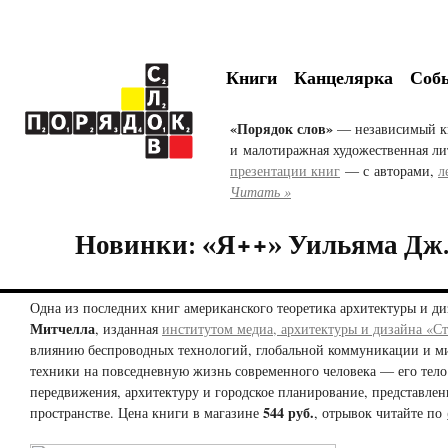
Книги
Канцелярка
Соб
«Порядок слов»
— независимый к
и малотиражная художественная ли
презентации книг
— с авторами,
л
Читать »
Новинки: «Я++» Уильяма Дж
Одна из последних книг американского теоретика архитектуры и д
Митчелла
, изданная
институтом медиа, архитектуры и дизайна «Ст
влиянию беспроводных технологий, глобальной коммуникации и 
техники на повседневную жизнь современного человека — его тело
передвижения, архитектуру и городское планирование, представлен
544 руб.
пространстве. Цена книги в магазине
, отрывок читайте по