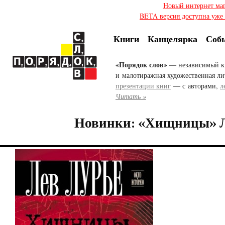
Новый интернет ма
BETA версия доступна уже с
Книги
Канцелярка
Соб
«Порядок слов»
— независимый к
и малотиражная художественная ли
презентации книг
— с авторами,
л
Читать »
Новинки: «Хищницы» Л