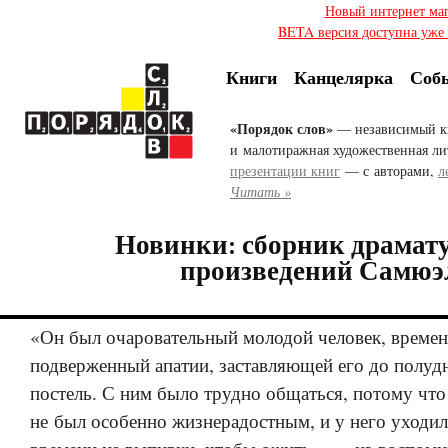
Новый интернет ма
BETA версия доступна уже с
Книги
Канцелярка
Соб
«Порядок слов»
— независимый к
и малотиражная художественная ли
презентации книг
— с авторами,
л
Читать »
Новинки: сборник драмат
произведений Самюэ
«Он был очаровательный молодой человек, време
подверженный апатии, заставляющей его до полудн
постель. С ним было трудно общаться, потому что
не был особенно жизнерадостным, и у него уходи