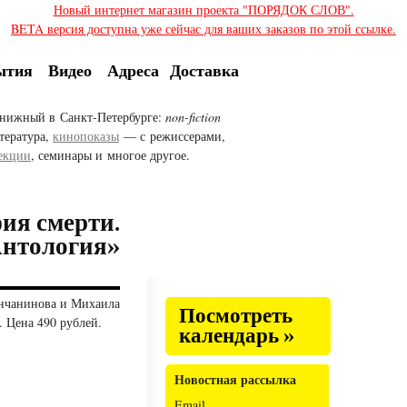
Новый интернет магазин проекта "ПОРЯДОК СЛОВ".
BETA версия доступна уже сейчас для ваших заказов по этой ссылке.
ытия
Видео
Адреса
Доставка
нижный в Санкт-Петербурге:
non-fiction
тература,
кинопоказы
— с режиссерами,
екции
, семинары и многое другое.
ия смерти.
нтология»
янчанинова и Михаила
Посмотреть
 Цена 490 рублей.
календарь »
Новостная рассылка
Email