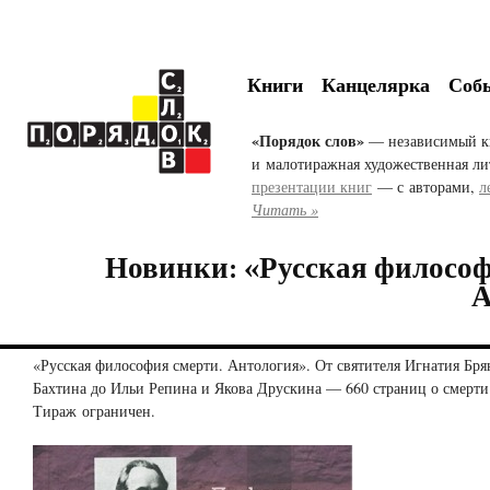
Книги
Канцелярка
Соб
«Порядок слов»
— независимый к
и малотиражная художественная ли
презентации книг
— с авторами,
л
Читать »
Новинки: «Русская философ
А
«Русская философия смерти. Антология». От святителя Игнатия Бр
Бахтина до Ильи Репина и Якова Друскина — 660 страниц о смерти.
Тираж ограничен.