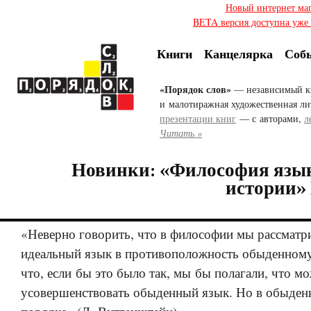
Новый интернет ма
BETA версия доступна уже с
Книги
Канцелярка
Соб
«Порядок слов»
— независимый к
и малотиражная художественная ли
презентации книг
— с авторами,
л
Читать »
Новинки: «Философия язы
истории»
«Неверно говорить, что в философии мы рассматр
идеальный язык в противоположность обыденном
что, если бы это было так, мы бы полагали, что м
усовершенствовать обыденный язык. Но в обыденн