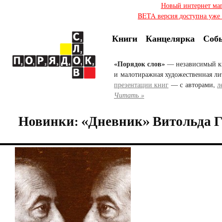
Новый интернет ма
BETA версия доступна уже с
Книги
Канцелярка
Соб
«Порядок слов»
— независимый к
и малотиражная художественная ли
презентации книг
— с авторами,
л
Читать »
Новинки: «Дневник» Витольда 