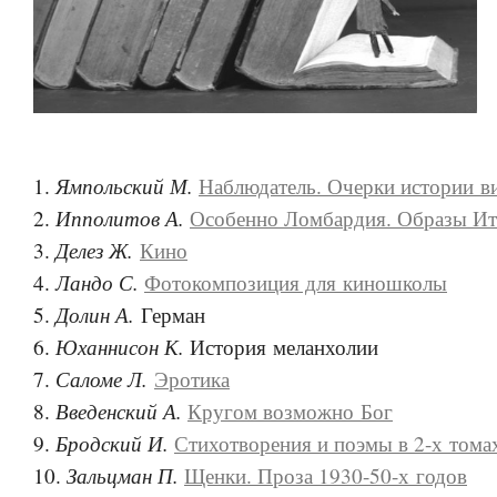
Ямпольский М.
1.
Наблюдатель. Очерки истории в
Ипполитов А.
2.
Особенно Ломбардия. Образы И
Делез Ж.
3.
Кино
Ландо С.
4.
Фотокомпозиция для киношколы
Долин А.
5.
Герман
Юханнисон К.
6.
История меланхолии
Саломе Л.
7.
Эротика
Введенский А.
8.
Кругом возможно Бог
Бродский И.
9.
Стихотворения и поэмы в 2-х тома
Зальцман П.
10.
Щенки. Проза 1930-50-х годов