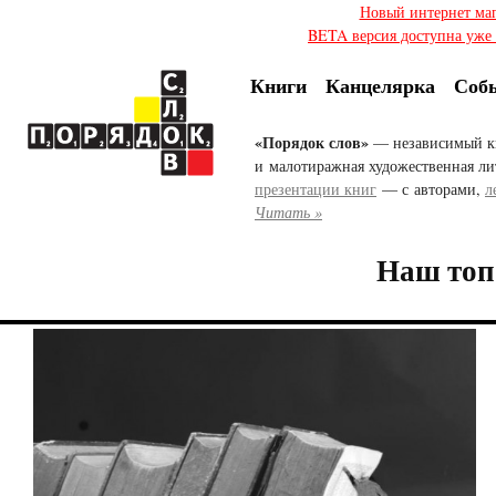
Новый интернет ма
BETA версия доступна уже с
Книги
Канцелярка
Соб
«Порядок слов»
— независимый к
и малотиражная художественная ли
презентации книг
— с авторами,
л
Читать »
Наш топ-