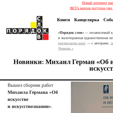
Новый интернет ма
BETA версия доступна уже с
Книги
Канцелярка
Соб
«Порядок слов»
— независимый к
и малотиражная художественная ли
презентации книг
— с авторами,
л
Читать »
Новинки: Михаил Герман «Об и
искусс
Вышел сборник работ
Михаила Германа «Об
искусстве
и искусствознании»
.