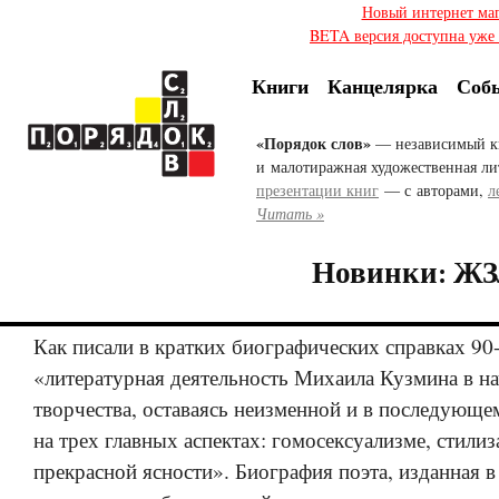
Новый интернет ма
BETA версия доступна уже с
Книги
Канцелярка
Соб
«Порядок слов»
— независимый к
и малотиражная художественная ли
презентации книг
— с авторами,
л
Читать »
Новинки: ЖЗ
Как писали в кратких биографических справках 90-
«литературная деятельность Михаила Кузмина в на
творчества, оставаясь неизменной и в последующе
на трех главных аспектах: гомосексуализме, стилиз
прекрасной ясности». Биография поэта, изданная 