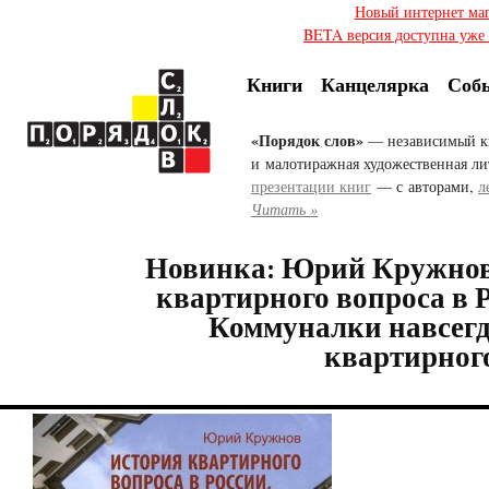
Новый интернет ма
BETA версия доступна уже с
Книги
Канцелярка
Соб
«Порядок слов»
— независимый к
и малотиражная художественная ли
презентации книг
— с авторами,
л
Читать »
Новинка: Юрий Кружнов
квартирного вопроса в Р
Коммуналки навсегд
квартирног