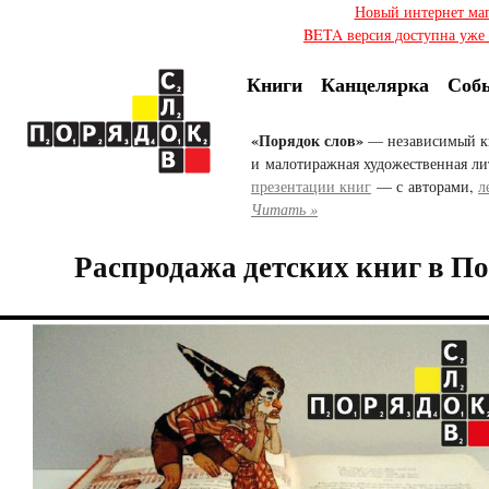
Новый интернет ма
BETA версия доступна уже с
Книги
Канцелярка
Соб
«Порядок слов»
— независимый к
и малотиражная художественная ли
презентации книг
— с авторами,
л
Читать »
Распродажа детских книг в По