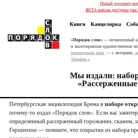
Новый интернет ма
BETA версия доступна уже с
Книги
Канцелярка
Соб
«Порядок слов»
— независимый к
и малотиражная художественная ли
презентации книг
— с авторами,
л
Читать »
Мы издали: набо
«Рассерженные
наборе отк
Петербургская энциклопедия Брема в
почему-то
издал «Порядок слов». Если вас заинте
определенный рассерженный горожанин, скажем, 
Гершензон — помните, что открытки из набора пр